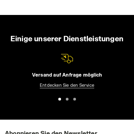
Art weiter besuchen. Sie können die erweiterte Cookie-
Information einsehen, indem Sie den folgenden
Link
anklicken.
Einige unserer Dienstleistungen
Versand auf Anfrage möglich
Entdecken Sie den Service
Abonnieren Sie den Newsletter