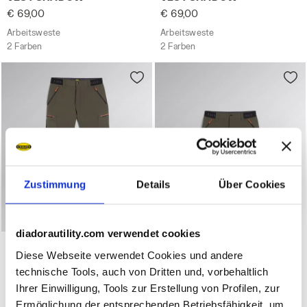
€ 69,00
€ 69,00
Arbeitsweste
Arbeitsweste
2 Farben
2 Farben
Zustimmung
Details
Über Cookies
diadorautility.com verwendet cookies
Arbeitshose PANT SHADOW CARGO TIEFSTE TIEFE - Util
Arbeits-Bermuda-Shorts BE
PANT SHADOW CARGO
BERMUDA SHADOW
Diese Webseite verwendet Cookies und andere
€ 72,00
€ 58,00
technische Tools, auch von Dritten und, vorbehaltlich
Arbeitshose
Arbeits-Bermuda-Shorts
Ihrer Einwilligung, Tools zur Erstellung von Profilen, zur
3 Farben
3 Farben
Ermöglichung der entsprechenden Betriebsfähigkeit, um