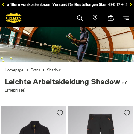
stellung
Profitiere von kostenlosem Versand für Bestellungen über 49€
129€
!
Homepage
Extra
Shadow
Leichte Arbeitskleidung Shadow
(10
Ergebnisse)