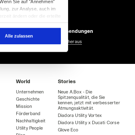
. Wenn Sie auf "Annehmen"
llung, zur Analyse, auch im
eit ändern oder die erteilte
r Fußzeile der Webseite zu
die Webseite mit den
30 Tage Rücksendungen
Alle zulassen
er Art weiter besuchen. Sie
Finde mehr heraus
World
Stories
Unternehmen
Neue A.Box - Die
Spitzenqualität, die Sie
Geschichte
kennen, jetzt mit verbesserter
Mission
Atmungsaktivität.
Förderband
Diadora Utility Vortex
Nachhaltigkeit
Diadora Utility x Ducati Corse
Utility People
Glove Eco