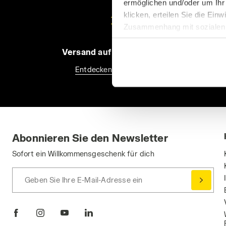
ermöglichen und/oder um Ihr
klicken, erteilen Sie die Ein
Zusammenhang mit sozialen N
Einwilligung widerrufen, inde
finden). Wenn Sie auf das X 
Versand auf Anfrage möglich
Standardeinstellungen und so
Entdecken Sie den Service
können die erweiterte Cooki
Abonnieren Sie den Newsletter
Sofort ein Willkommensgeschenk für dich
Geben Sie Ihre E-Mail-Adresse ein