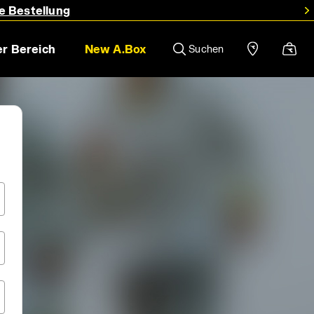
e Bestellung
r Bereich
New A.Box
Suchen