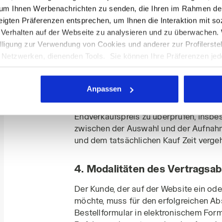
gemäß in Art. 4 vorgesehenen Modalität
 um Ihnen Werbenachrichten zu senden, die Ihren im Rahmen de
sich inklusive MwSt., die im Detail in 
gten Präferenzen entsprechen, um Ihnen die Interaktion mit so
ausgestellt wird, ausgewiesen ist. Sie
 Verhalten auf der Webseite zu analysieren und zu überwachen
und Übergabekosten, die jedoch getrenn
willigung zur Verwendung von Cookies und anderer zur Profilerste
Abschnitt angegeben sind, vor Versend
etzwerken, dienenden Tools. Sie können Ihre Präferenzen jederz
werden können und in jedem Fall im Bes
m Sie auf "Personalisieren" klicken (diese Option ist auch in de
Kunden per E-Mail zugeschickt wird.
in der oberen rechten Ecke dieses Banners klicken, können Sie 
Anpassen
mit ohne Cookies und anderer Tracking-Tools als jene technisch
Die Produktpreise könnten Aktualisieru
e-Information einsehen, indem Sie den folgenden
Link
anklicken.
verpflichtet, vor der Auftragserteilun
Endverkaufspreis zu überprüfen, insbes
zwischen der Auswahl und der Aufnah
und dem tatsächlichen Kauf Zeit vergeh
4. Modalitäten des Vertragsa
Der Kunde, der auf der Website ein od
möchte, muss für den erfolgreichen A
Bestellformular in elektronischem Form