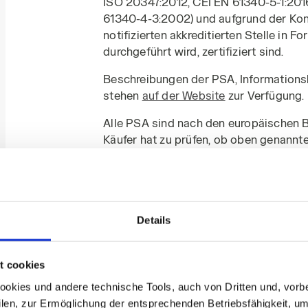
ISO 20347:2012, CEI EN 61340-5-1:201
61340-4-3:2002) und aufgrund der Kon
notifizierten akkreditierten Stelle in
durchgeführt wird, zertifiziert sind.
Beschreibungen der PSA, Informations
stehen
auf der Website
zur Verfügung.
Alle PSA sind nach den europäischen Br
Käufer hat zu prüfen, ob oben genannte 
dem die PSA tatsächlich eingesetzt w
persönliche Schutzausrüstungen entsp
Zwecke eignen.
Die auf der Website verkauften Produ
Details
Kennzeichnungsetikett versehen gelief
befestigt ist.
t cookies
Die Produkte werden zu dem auf der 
kies und andere technische Tools, auch von Dritten und, vorbeha
Zeitpunkt angeboten, an dem der Kund
filen, zur Ermöglichung der entsprechenden Betriebsfähigkeit, um