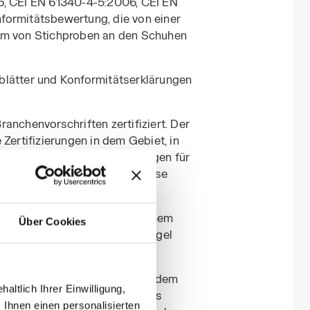
6, CEI EN 61340-4-5:2006, CEI EN
formitätsbewertung, die von einer
 Form von Stichproben an den Schuhen
blätter und Konformitätserklärungen
anchenvorschriften zertifiziert. Der
Zertifizierungen in dem Gebiet, in
erden, den geltenden Regelungen für
rechen und sich somit für diese
kte werden dem Kunden mit einem
Über Cookies
ert, das mit einem Wegwerfsiegel
Website angegebenen Preis zu dem
ltlich Ihrer Einwilligung,
e die Versendung des Auftrags
 Ihnen einen personalisierten