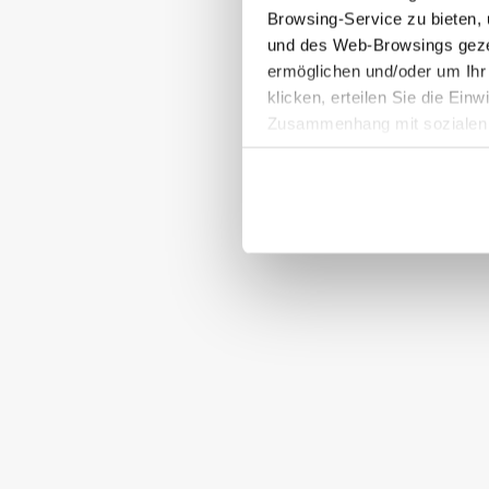
Browsing-Service zu bieten,
und des Web-Browsings gezei
ermöglichen und/oder um Ihr
klicken, erteilen Sie die Ein
Zusammenhang mit sozialen N
Einwilligung widerrufen, inde
finden). Wenn Sie auf das X 
Standardeinstellungen und so
können die erweiterte Cooki