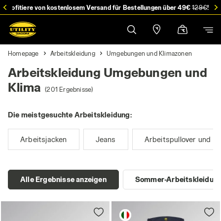
stellung
Profitiere von kostenlosem Versand für Bestellungen über 49€
129€
!
Homepage
Arbeitskleidung
Umgebungen und Klimazonen
Arbeitskleidung Umgebungen und
Klima
(201 Ergebnisse)
Die meistgesuchte Arbeitskleidung:
Arbeitsjacken
Jeans
Arbeitspullover und S
Alle Ergebnisse anzeigen
Sommer-Arbeitskleidun