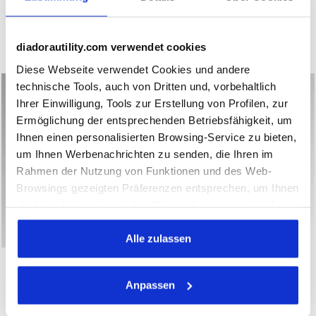
€ 55,00
Arbeitsoverall
Arbeitshose
2 Farben
4 Farben
Neuheit
diadorautility.com verwendet cookies
Neuheit
Diese Webseite verwendet Cookies und andere
technische Tools, auch von Dritten und, vorbehaltlich
Ihrer Einwilligung, Tools zur Erstellung von Profilen, zur
Ermöglichung der entsprechenden Betriebsfähigkeit, um
Ihnen einen personalisierten Browsing-Service zu bieten,
um Ihnen Werbenachrichten zu senden, die Ihren im
Rahmen der Nutzung von Funktionen und des Web-
Browsings gezeigten Präferenzen entsprechen, um Ihnen
die Interaktion mit sozialen Netzwerken zu ermöglichen
und/oder um Ihr Verhalten auf der Webseite zu
analysieren und zu überwachen. Wenn Sie auf
Alle zulassen
Bermudashorts aus elastischem Baumwoll-Canvas BERM
Arbeitsweste VEST MOVER 2.
"Annehmen" klicken, erteilen Sie die Einwilligung zur
BERMUDA STRETCH 2.0
VEST MOVER 2.0
Verwendung von Cookies und anderer zur
€ 46,00
€ 41,00
Anpassen
Profilerstellung, zur Analyse, auch im Zusammenhang
Bermudashorts aus elastischem Baumwoll-Canvas
Arbeitsweste
mit sozialen Netzwerken, dienenden Tools. Sie können
3 Farben
3 Farben