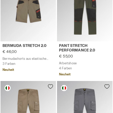
Bermudashorts aus elastischem Baumwoll-Canvas BERMU
Arbeitshose PANT STRETCH 
BERMUDA STRETCH 2.0
PANT STRETCH
PERFORMANCE 2.0
€ 46,00
€ 55,00
Bermudashorts aus elastischem Baumwoll-Canvas
Arbeitshose
3 Farben
4 Farben
Neuheit
Neuheit