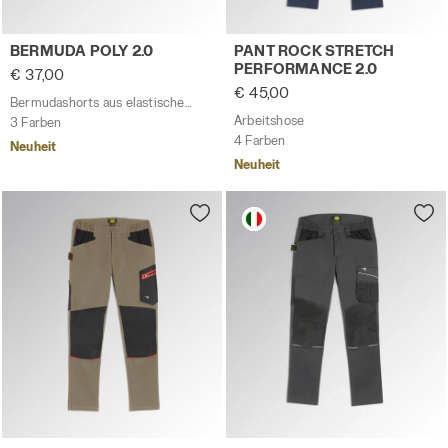
Bermudashorts aus elastischem Poly-Cotton BERMUDA PO
Arbeitshose PANT ROCK ST
BERMUDA POLY 2.0
PANT ROCK STRETCH
PERFORMANCE 2.0
€ 37,00
€ 45,00
Bermudashorts aus elastischem Poly-Cotton
Arbeitshose
3 Farben
4 Farben
Neuheit
Neuheit