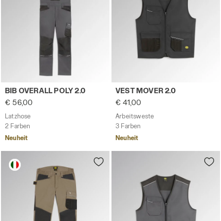
Latzhose BIB OVERALL POLY 2.0 STAHLGRAU - Utility
Arbeitsweste VEST MOVER 2
BIB OVERALL POLY 2.0
VEST MOVER 2.0
€ 56,00
€ 41,00
Latzhose
Arbeitsweste
2 Farben
3 Farben
Neuheit
Neuheit