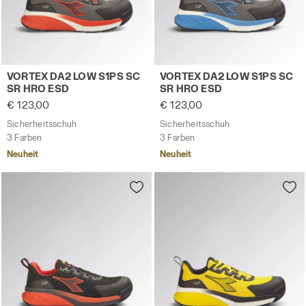
Sicherheitsschuh VORTEX DA2 LOW S1PS SC SR HRO ESD
Sicherheitsschuh VORTEX D
VORTEX DA2 LOW S1PS SC
VORTEX DA2 LOW S1PS SC
SR HRO ESD
SR HRO ESD
€ 123,00
€ 123,00
Sicherheitsschuh
Sicherheitsschuh
3 Farben
3 Farben
Neuheit
Neuheit