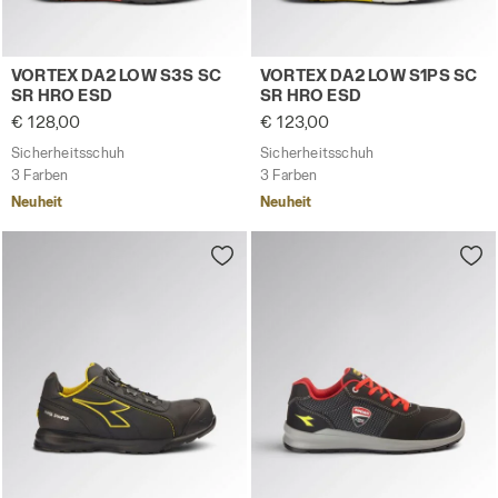
Sicherheitsschuh VORTEX DA2 LOW S3S SC SR HRO ESD
Sicherheitsschuh VORTEX D
VORTEX DA2 LOW S3S SC
VORTEX DA2 LOW S1PS SC
SR HRO ESD
SR HRO ESD
€ 128,00
€ 123,00
Sicherheitsschuh
Sicherheitsschuh
3 Farben
3 Farben
Neuheit
Neuheit