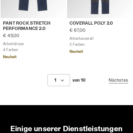
Arbeitshose PANT ROCK STRETCH PERFORMANCE 2.0 MA
Arbeitsoverall COVERALL PO
PANT ROCK STRETCH
COVERALL POLY 2.0
PERFORMANCE 2.0
€ 67,00
€ 45,00
Arbeitsoverall
Arbeitshose
2 Farben
4 Farben
Neuheit
Neuheit
1
von 10
Nächstes
Einige unserer Dienstleistungen