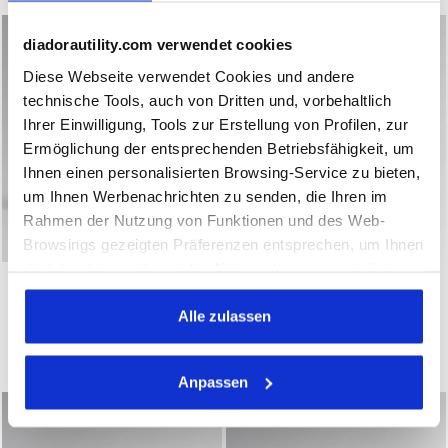
diadorautility.com verwendet cookies
Diese Webseite verwendet Cookies und andere
technische Tools, auch von Dritten und, vorbehaltlich
Ihrer Einwilligung, Tools zur Erstellung von Profilen, zur
Ermöglichung der entsprechenden Betriebsfähigkeit, um
Ihnen einen personalisierten Browsing-Service zu bieten,
um Ihnen Werbenachrichten zu senden, die Ihren im
Rahmen der Nutzung von Funktionen und des Web-
Browsings gezeigten Präferenzen entsprechen, um Ihnen
die Interaktion mit sozialen Netzwerken zu ermöglichen
Niedriger Arbeitsschuh - Diadora Utility x Ducati Cor
Niedriger Arbeitsschuh G
SHARK ENGINE LOW S3S
GLOVE MDS MASTER LOW
und/oder um Ihr Verhalten auf der Webseite zu
FO SR ESD
S3S FO HRO SR SC ESD
analysieren und zu überwachen. Wenn Sie auf
Alle zulassen
€ 132,00
€ 165,00
"Annehmen" klicken, erteilen Sie die Einwilligung zur
Niedriger Arbeitsschuh - Diadora Utility x Ducati Corse
Niedriger Arbeitsschuh
Verwendung von Cookies und anderer zur
1 Farbe
1 Farbe
Anpassen
Profilerstellung, zur Analyse, auch im Zusammenhang
mit sozialen Netzwerken, dienenden Tools. Sie können
Ihre Präferenzen jederzeit ändern oder die erteilte