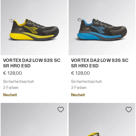
Sicherheitsschuh VORTEX DA2 LOW S3S SC SR HRO ESD 
Sicherheitsschuh VORTEX D
VORTEX DA2 LOW S3S SC
VORTEX DA2 LOW S3S SC
SR HRO ESD
SR HRO ESD
€ 128,00
€ 128,00
Sicherheitsschuh
Sicherheitsschuh
3 Farben
3 Farben
Neuheit
Neuheit