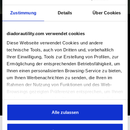
Zustimmung
Details
Über Cookies
diadorautility.com verwendet cookies
Einige unserer Dienstleistungen
Diese Webseite verwendet Cookies und andere
technische Tools, auch von Dritten und, vorbehaltlich
Ihrer Einwilligung, Tools zur Erstellung von Profilen, zur
Ermöglichung der entsprechenden Betriebsfähigkeit, um
Ihnen einen personalisierten Browsing-Service zu bieten,
Versand auf Anfrage möglich
um Ihnen Werbenachrichten zu senden, die Ihren im
Entdecken Sie den Service
Rahmen der Nutzung von Funktionen und des Web-
Browsings gezeigten Präferenzen entsprechen, um Ihnen
die Interaktion mit sozialen Netzwerken zu ermöglichen
und/oder um Ihr Verhalten auf der Webseite zu
analysieren und zu überwachen. Wenn Sie auf
Alle zulassen
"Annehmen" klicken, erteilen Sie die Einwilligung zur
Verwendung von Cookies und anderer zur
Abonnieren Sie den Newsletter