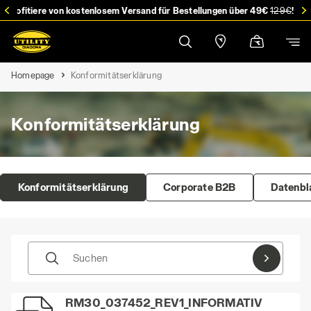
stellung
Profitiere von kostenlosem Versand für Bestellungen über 49€
129€
!
Homepage
Konformitätserklärung
Konformitätserklärung
Konformitätserklärung
Corporate B2B
Datenbl
Suchen
RM30_037452_REV1_INFORMATIV