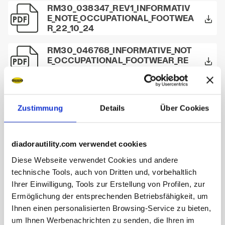
RM30_038347_REV1_INFORMATIV
E_NOTE_OCCUPATIONAL_FOOTWEA
R_22_10_24
RM30_046768_INFORMATIVE_NOT
E_OCCUPATIONAL_FOOTWEAR_RE
V2_08_07_2026
RM30_046767_INFORMATIVE_NOT
E_FOOTWEAR_REV1_08_07_2026
Zustimmung
Details
Über Cookies
103.180818 - PT SCUDETTO (Diador
diadorautility.com verwendet cookies
a)
Diese Webseite verwendet Cookies und andere
technische Tools, auch von Dritten und, vorbehaltlich
103.180819 - PT AZZURRI HS (Diad
Ihrer Einwilligung, Tools zur Erstellung von Profilen, zur
ora)
Ermöglichung der entsprechenden Betriebsfähigkeit, um
Ihnen einen personalisierten Browsing-Service zu bieten,
um Ihnen Werbenachrichten zu senden, die Ihren im
Leaflet Shinguard (Diadora) - NEW u