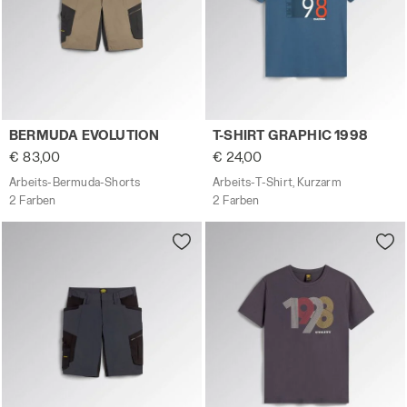
Arbeits-Bermuda-Shorts BERMUDA EVOLUTION GUMMIBAN
Arbeits-T-Shirt, Kurzarm T-
BERMUDA EVOLUTION
T-SHIRT GRAPHIC 1998
€ 83,00
€ 24,00
Arbeits-Bermuda-Shorts
Arbeits-T-Shirt, Kurzarm
2 Farben
2 Farben