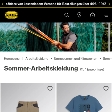
stellung
Profitiere von kostenlosem Versand für Bestellungen über 49€
129€
!
Homepage
Arbeitskleidung
Umgebungen und Klimazonen
Somme
Sommer-Arbeitskleidung
(157 Ergebnisse)