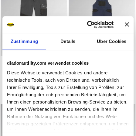
Zustimmung
Details
Über Cookies
Arbeitshose PANT ROCK STRETCH PERFORMANCE 2.0 PH
Latzhose BIB OVERALL POLY 
PANT ROCK STRETCH
BIB OVERALL POLY 2.0
diadorautility.com verwendet cookies
PERFORMANCE 2.0
€ 56,00
Diese Webseite verwendet Cookies und andere
€ 45,00
Latzhose
technische Tools, auch von Dritten und, vorbehaltlich
Arbeitshose
2 Farben
Ihrer Einwilligung, Tools zur Erstellung von Profilen, zur
4 Farben
Neuheit
Ermöglichung der entsprechenden Betriebsfähigkeit, um
Neuheit
Ihnen einen personalisierten Browsing-Service zu bieten,
um Ihnen Werbenachrichten zu senden, die Ihren im
Rahmen der Nutzung von Funktionen und des Web-
Browsings gezeigten Präferenzen entsprechen, um Ihnen
die Interaktion mit sozialen Netzwerken zu ermöglichen