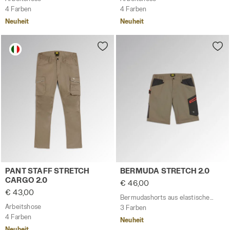
4 Farben
4 Farben
Neuheit
Neuheit
Arbeitshose PANT STAFF STRETCH CARGO 2.0 SCHECKIGE
Bermudashorts aus elastis
PANT STAFF STRETCH
BERMUDA STRETCH 2.0
CARGO 2.0
€ 46,00
€ 43,00
Bermudashorts aus elastischem Baumwoll-Canvas
Arbeitshose
3 Farben
4 Farben
Neuheit
Neuheit