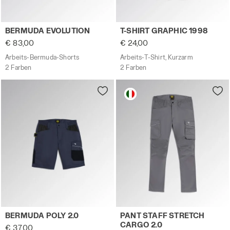
Arbeits-Bermuda-Shorts BERMUDA EVOLUTION NEUN EISEN
Arbeits-T-Shirt, Kurzarm T-
BERMUDA EVOLUTION
T-SHIRT GRAPHIC 1998
€ 83,00
€ 24,00
Arbeits-Bermuda-Shorts
Arbeits-T-Shirt, Kurzarm
2 Farben
2 Farben
Bermudashorts aus elastischem Poly-Cotton BERMUDA PO
Arbeitshose PANT STAFF ST
BERMUDA POLY 2.0
PANT STAFF STRETCH
CARGO 2.0
€ 37,00