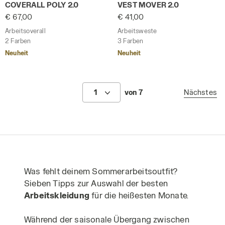
Arbeitsoverall COVERALL POLY 2.0 STAHLGRAU - Utility
Arbeitsweste VEST MOVER 2
COVERALL POLY 2.0
VEST MOVER 2.0
€ 67,00
€ 41,00
Arbeitsoverall
Arbeitsweste
2 Farben
3 Farben
Neuheit
Neuheit
1
von 7
Nächstes
Was fehlt deinem Sommerarbeitsoutfit?
Sieben Tipps zur Auswahl der besten
Arbeitskleidung
für die heißesten Monate.
Während der saisonale Übergang zwischen