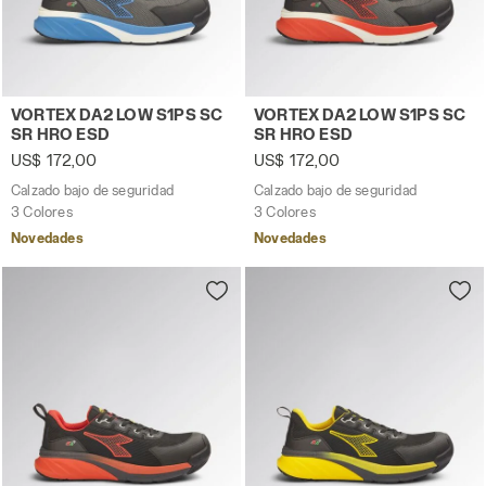
Calzado bajo de seguridad VORTEX DA2 LOW S1PS SC S
Calzado bajo de segurida
VORTEX DA2 LOW S1PS SC
VORTEX DA2 LOW S1PS SC
SR HRO ESD
SR HRO ESD
US$ 172,00
US$ 172,00
Calzado bajo de seguridad
Calzado bajo de seguridad
3 Colores
3 Colores
Novedades
Novedades