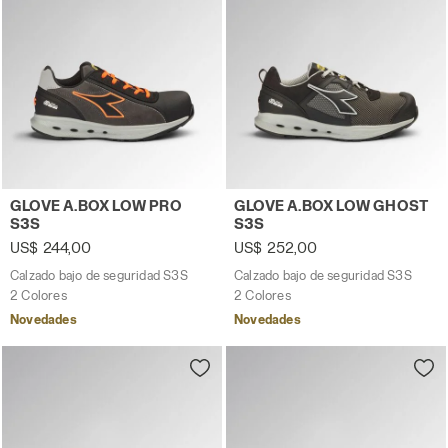
Calzado bajo de seguridad S3S GLOVE A.BOX LOW PRO 
Calzado bajo de seguridad
GLOVE A.BOX LOW PRO
GLOVE A.BOX LOW GHOST
S3S
S3S
US$ 244,00
US$ 252,00
Calzado bajo de seguridad S3S
Calzado bajo de seguridad S3S
2 Colores
2 Colores
Novedades
Novedades