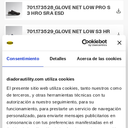
701.173528_GLOVE NET LOW PRO S
3 HRO SRA ESD
701.173529_GLOVE NET LOW S3 HR
O SRA ESD
701.173530_GLOVE NET LOW S1P H
Consentimiento
Detalles
Acerca de las cookies
RO SRA ESD
diadorautility.com utiliza cookies
701.173657_GLOVE NET LOW PRO S
1P HRO SRA ESD
El presente sitio web utiliza cookies, tanto nuestros como
de terceros, y otras herramientas técnicas con tu
autorización a nuestro seguimiento, para su
701.175298_BEAT DA2 MID S3 HRO
funcionamiento, para prestarte un servicio de navegación
SRC
personalizado, para enviarte mensajes publicitarios en
consonancia con tus preferencias manifestadas en el
701.175299_BEAT DA2 TEXT LOW S