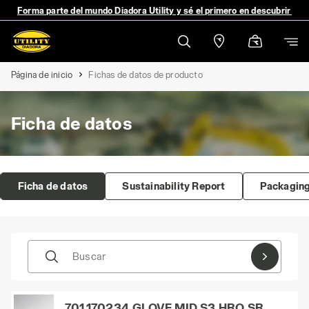
Forma parte del mundo Diadora Utility y sé el primero en descubrir no
Página de inicio
Fichas de datos de producto
Ficha de datos
Ficha de datos
Sustainability Report
Packaging
Buscar
701.170234_GLOVE MID S3 HRO SR