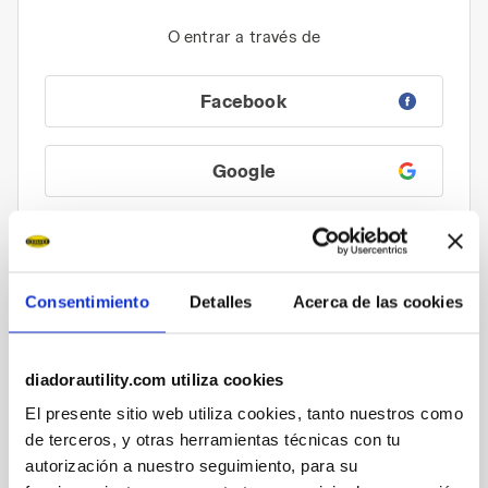
O entrar a través de
Facebook
Google
Ver tu pedido
Consentimiento
Detalles
Acerca de las cookies
Puedes ver el estado de tu pedido aunque no seas
un usuario registrado. Introduce el número de pedido
diadorautility.com utiliza cookies
y la dirección de correo electrónico.
El presente sitio web utiliza cookies, tanto nuestros como
de terceros, y otras herramientas técnicas con tu
Comprueba el estado del pedido y/o
desiste
autorización a nuestro seguimiento, para su