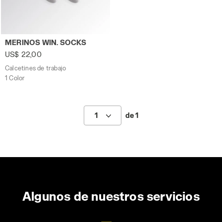
Calcetines de trabajo MERINOS WIN. SOCKS NEGRO/GRIS
MERINOS WIN. SOCKS
US$ 22,00
Calcetines de trabajo
1 Color
1
de 1
Algunos de nuestros servicios