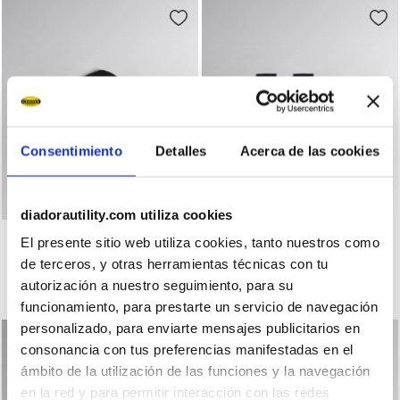
Consentimiento
Detalles
Acerca de las cookies
diadorautility.com utiliza cookies
Gorra reversible POLAR BEANIE NEGRO - Utility
Calcetines de trabajo CO
POLAR BEANIE
COTTON SUMMER SOCKS
El presente sitio web utiliza cookies, tanto nuestros como
US$ 25,00
US$ 12,00
de terceros, y otras herramientas técnicas con tu
Gorra reversible
Calcetines de trabajo
autorización a nuestro seguimiento, para su
1 Color
1 Color
funcionamiento, para prestarte un servicio de navegación
personalizado, para enviarte mensajes publicitarios en
consonancia con tus preferencias manifestadas en el
ámbito de la utilización de las funciones y la navegación
en la red y para permitir interacción con las redes