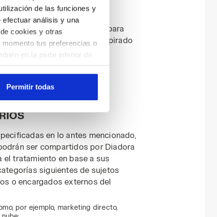
tilización de las funciones y
onales recogidos mediante la
e efectuar análisis y una
iempo estrictamente necesario para
 de cookies y otras
cogieron, así como, una vez expirado
er momento tus preferencias o
tualmente establecidos por la
bién en la parte inferior de
se remite a las declaraciones
do en el sitio web con la
arte de aquellas que
Permitir todas
aciendo clic
aquí
.
DE LOS DATOS Y
RIOS
specificadas en lo antes mencionado,
 podrán ser compartidos por Diadora
 el tratamiento en base a sus
categorías siguientes de sujetos
s o encargados externos del
omo, por ejemplo, marketing directo,
 nube;