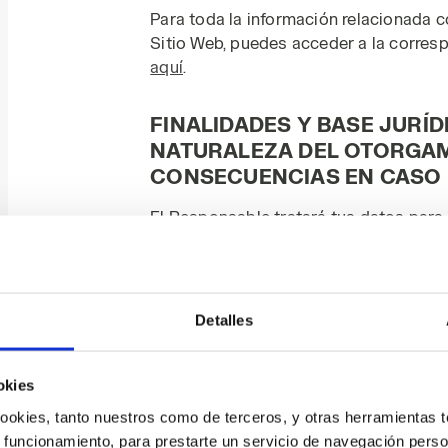
Para toda la información relacionada c
Sitio Web, puedes acceder a la corre
aquí
.
FINALIDADES Y BASE JURÍD
NATURALEZA DEL OTORGAM
CONSECUENCIAS EN CASO
El Responsable tratará tus datos para f
servicios que hayas solicitado mediant
efecto en el Sitio Web. Aparte de lo e
navegación y las cookies técnicas, en e
Web destinadas a servicios específicos 
Detalles
facilitar tus datos personales con las 
correspondientes declaraciones, si bi
podría acarrear la imposibilidad de recib
okies
 cookies, tanto nuestros como de terceros, y otras herramientas 
PERÍODO DE CONSERVACIÓ
 funcionamiento, para prestarte un servicio de navegación perso