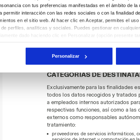
nsonancia con tus preferencias manifestadas en el ámbito de la u
El Responsable tratará los datos pers
a permitir interacción con las redes sociales o con la finalidad d
utilización del Sitio Web durante el t
entos en el sitio web. Al hacer clic en Aceptar, permites el uso
alcanzar los objetos con los que se re
de perfiles, analíticas y sociales. Puedes gestionar en cualqui
este último, durante los períodos even
viamente dado haciendo clic en Personalizar (opción presente tam
normativa en vigor. Para más detalles, 
l hacer clic en la X arriba a la derecha, podrás continuar navegan
redactadas para servicios específicos.
y, por lo tanto, sin cookies ni otras herramientas de rastreo ap
Personalizar
. Puedes consultar la información ampliada sobre las cookies h
ÁMBITO DE COMUNICACIÓN 
CATEGORÍAS DE DESTINATA
Exclusivamente para las finalidades e
todos los datos recogidos y tratados
a empleados internos autorizados para
respectivas funciones, así como a las 
externos como responsables autónomo
tratamiento:
proveedores de servicios informáticos, c
servicios de internet y computación en la