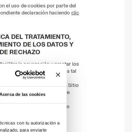
on el uso de cookies por parte del
spondiente declaración haciendo
clic
ICA DEL TRATAMIENTO,
IENTO DE LOS DATOS Y
 DE RECHAZO
acilitar la navegación y prestar los
e los formularios dispuestos a tal
specificado sobre los datos de
l ámbito de las secciones del Sitio
a petición tuya, serás libre de
Acerca de las cookies
finalidades indicadas en las
en su ausencia de otorgamiento
ir el servicio solicitado.
técnicas con tu autorización a
N DE LOS DATOS
nalizado, para enviarte