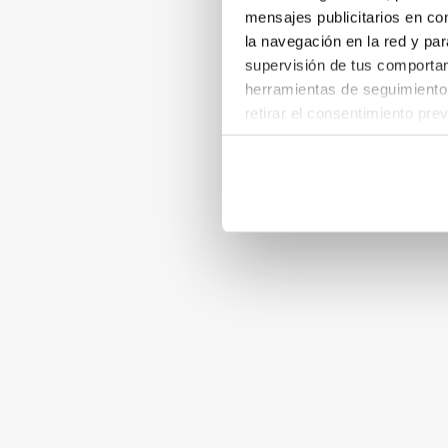
mensajes publicitarios en co
la navegación en la red y par
supervisión de tus comportami
herramientas de seguimiento 
retirar el consentimiento pre
las páginas del sitio web). A
configuración predeterminada 
pertenecen al ámbito técnico