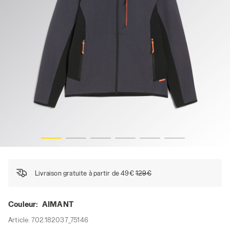
SWEATSHIRT SHADOW, AIMANT, hi-res
Livraison gratuite à partir de 49€
129€
Couleur:
AIMANT
Article:
702.182037_75146