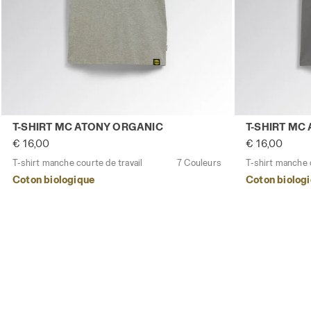
T-shirt manche courte de travail T-SHIRT MC ATONY O
T-shirt manch
T-SHIRT MC ATONY ORGANIC
T-SHIRT MC
€ 16,00
€ 16,00
T-shirt manche courte de travail
7 Couleurs
T-shirt manche c
Coton biologique
Coton biolog