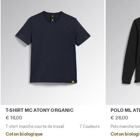
T-shirt manche courte de travail T-SHIRT MC ATONY ORG
Polo manche l
T-SHIRT MC ATONY ORGANIC
POLO ML AT
€ 16,00
€ 26,00
T-shirt manche courte de travail
7 Couleurs
Polo manche lon
Coton biologique
Coton biolog