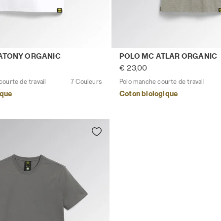
BLEU CABAN - Utility
e courte de travail T-SHIRT MC ATONY ORGANIC BLANC VIF 
Polo manche courte de tra
 ATONY ORGANIC
POLO MC ATLAR ORGANIC
€ 23,00
ourte de travail
7 Couleurs
Polo manche courte de travail
ique
Coton biologique