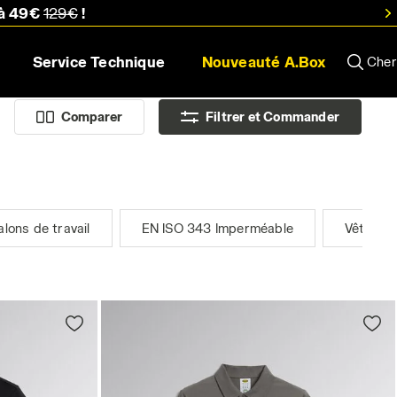
 à 49€
129€
!
Service Technique
Nouveauté A.Box
Cher
Comparer
Filtrer et Commander
alons de travail
EN ISO 343 Imperméable
Vêtemen