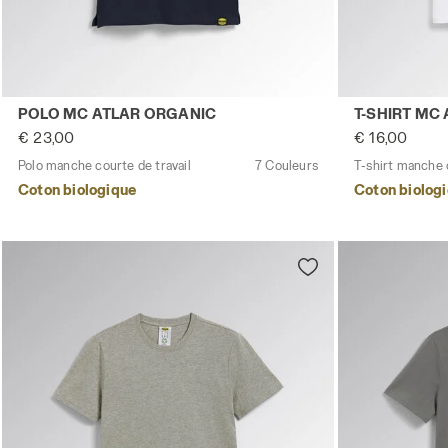
Polo manche courte de travail POLO MC ATLAR ORGANIC 
T-shirt manch
POLO MC ATLAR ORGANIC
T-SHIRT MC
€ 23,00
€ 16,00
Polo manche courte de travail
7 Couleurs
T-shirt manche c
Coton biologique
Coton biolog