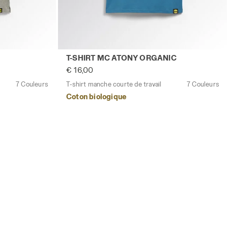
- Utility
vail POLO MC ATLAR ORGANIC GRIS MOYENNE CLAIR MELAN
T-shirt manche courte de travail T-SHIRT
T-SHIRT MC ATONY ORGANIC
€ 16,00
7 Couleurs
T-shirt manche courte de travail
7 Couleurs
Coton biologique