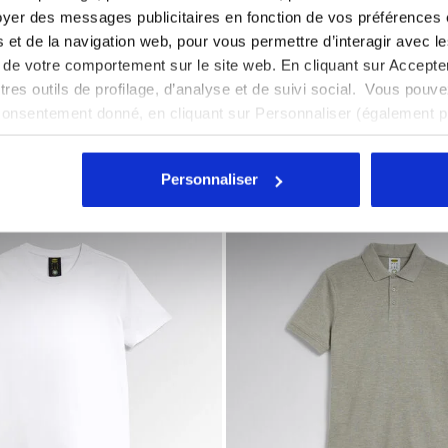
yer des messages publicitaires en fonction de vos préférences
RIS ACIER - Utility
ongue de travail POLO ML ATLANTIS ORGANIC BLEU CABAN
T-shirt manche longue de tr
tés et de la navigation web, pour vous permettre d’interagir avec 
LANTIS ORGANIC
T-SHIRT ML MONO ORGANI
vi de votre comportement sur le site web. En cliquant sur Accept
€ 19,00
autres outils de profilage, d’analyse et de suivi social. Vous pou
gue de travail
3 Couleurs
T-shirt manche longue de travail
consentement donné, en cliquant sur Personnaliser (également 
ique
Coton biologique
r tout, vous pouvez continuer à naviguer sur le site avec les par
cookies et d’autres outils de suivi autres que techniques. Vous 
Personnaliser
quant
ici
.