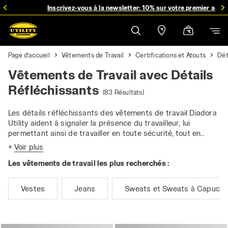
Profitez de la livraison gratuite pour toute commande supérieure à 49
Inscrivez-vous à la newsletter: 10% sur votre premier achat
Page d’accueil
Vêtements de Travail
Certifications et Atouts
Dét
Vêtements de Travail avec Détails
Réfléchissants
(83 Résultats)
Les détails réfléchissants des vêtements de travail Diadora
Utility aident à signaler la présence du travailleur, lui
permettant ainsi de travailler en toute sécurité, tout en
améliorant son niveau de visibilité.
+
Voir plus
Les vêtements de travail les plus recherchés :
Vestes
Jeans
Sweats et Sweats à Capuch