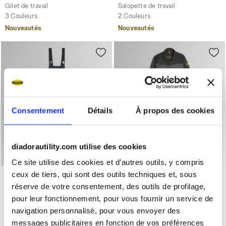
Gilet de travail
Salopette de travail
3 Couleurs
2 Couleurs
Nouveautés
Nouveautés
Consentement
Détails
À propos des cookies
diadorautility.com utilise des cookies
Ce site utilise des cookies et d’autres outils, y compris
Salopette de travail BIB OVERALL POLY 2.0 BLEU CABAN - 
Mono de trabajo COVERALL P
ceux de tiers, qui sont des outils techniques et, sous
BIB OVERALL POLY 2.0
COVERALL POLY 2.0
réserve de votre consentement, des outils de profilage,
€ 56,00
€ 67,00
pour leur fonctionnement, pour vous fournir un service de
Salopette de travail
Mono de trabajo
navigation personnalisé, pour vous envoyer des
2 Couleurs
2 Couleurs
messages publicitaires en fonction de vos préférences
Nouveautés
Nouveautés