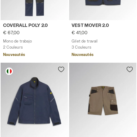
Mono de trabajo COVERALL POLY 2.0 BLEU CABAN - Utili
Gilet de travail VEST MOVER
COVERALL POLY 2.0
VEST MOVER 2.0
€ 67,00
€ 41,00
Mono de trabajo
Gilet de travail
2 Couleurs
3 Couleurs
Nouveautés
Nouveautés