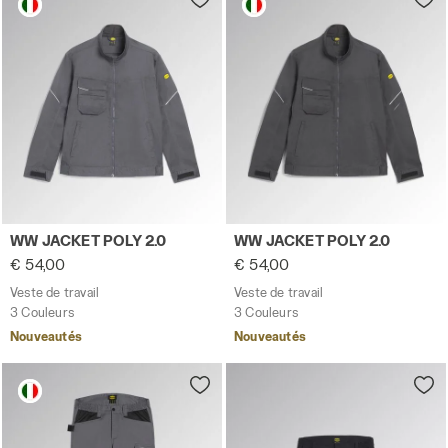
Veste de travail WW JACKET POLY 2.0 GRIS ACIER - Utilit
Veste de travail WW JACKET
WW JACKET POLY 2.0
WW JACKET POLY 2.0
€ 54,00
€ 54,00
Veste de travail
Veste de travail
3 Couleurs
3 Couleurs
Nouveautés
Nouveautés