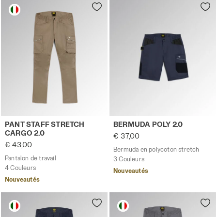
Pantalon de travail PANT STAFF STRETCH CARGO 2.0 BRIN
Bermuda en polycoton stret
PANT STAFF STRETCH
BERMUDA POLY 2.0
CARGO 2.0
€ 37,00
€ 43,00
Bermuda en polycoton stretch
Pantalon de travail
3 Couleurs
4 Couleurs
Nouveautés
Nouveautés