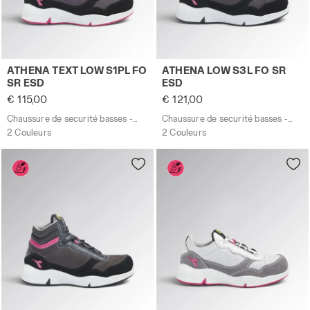
Chaussure de securité basses - Femme ATHENA TEXT L
Chaussure de securité bas
ATHENA TEXT LOW S1PL FO
ATHENA LOW S3L FO SR
SR ESD
ESD
€ 115,00
€ 121,00
Chaussure de securité basses - Femme
Chaussure de securité basses - Femme
2 Couleurs
2 Couleurs