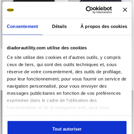
Consentement
Détails
À propos des cookies
diadorautility.com utilise des cookies
T-shirt manche courte de travail - Femme T-SHIRT MC ATH
T-shirt manche courte de tr
T-SHIRT MC ATHENA
T-SHIRT MC ATHENA
Ce site utilise des cookies et d’autres outils, y compris
€ 19,00
€ 19,00
ceux de tiers, qui sont des outils techniques et, sous
T-shirt manche courte de travail - Femme
T-shirt manche courte de travail - Femme
réserve de votre consentement, des outils de profilage,
3 Couleurs
3 Couleurs
pour leur fonctionnement, pour vous fournir un service de
Coton biologique
Coton biologique
navigation personnalisé, pour vous envoyer des
messages publicitaires en fonction de vos préférences
exprimées dans le cadre de l’utilisation des
fonctionnalités et de la navigation web, pour vous
permettre d’interagir avec les réseaux sociaux et/ou à
des fins d’analyse et de suivi de votre comportement sur
le site web. En cliquant sur Accepter, vous consentez à
Tout autoriser