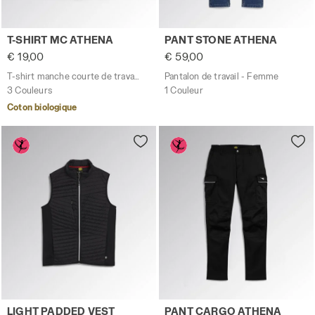
T-shirt manche courte de travail - Femme T-SHIRT MC AT
Pantalon de travail - Femm
T-SHIRT MC ATHENA
PANT STONE ATHENA
€ 19,00
€ 59,00
T-shirt manche courte de travail - Femme
Pantalon de travail - Femme
3 Couleurs
1 Couleur
Coton biologique
Gilet de travail - Femme LIGHT PADDED VEST ATHENA NOIR
Pantalon de travail - Femm
LIGHT PADDED VEST
PANT CARGO ATHENA