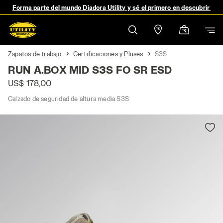
Forma parte del mundo Diadora Utility y sé el primero en descubrir no
Zapatos de trabajo
Certificaciones y Pluses
S3S
RUN A.BOX MID S3S FO SR ESD
US$ 178,00
Calzado de seguridad de altura media S3S