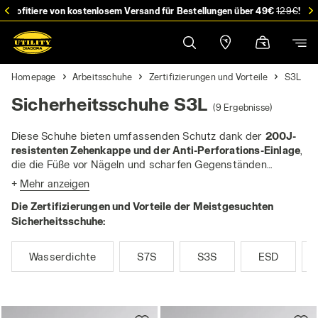
stellung
Profitiere von kostenlosem Versand für Bestellungen über 49€
129€
!
Homepage
Arbeitsschuhe
Zertifizierungen und Vorteile
S3L
Sicherheitsschuhe S3L
(9 Ergebnisse)
Diese Schuhe bieten umfassenden Schutz dank der
200J-
resistenten Zehenkappe und der Anti-Perforations-Einlage
,
die die Füße vor Nägeln und scharfen Gegenständen
schützt. Bei der
L-Version ist der Einsatz für den
+
Mehr anzeigen
Durchstichschutz immer nichtmetallisch und für Nägel mit
Die Zertifizierungen und Vorteile der Meistgesuchten
4,5 mm Durchmesser getestet
, um eine ausgezeichnete
Performance zu gewährleisten
Sicherheitsschuhe:
Die Sicherheitsschuhe S3L sind ideal für diejenigen, die
unter schwierigen Bedingungen arbeiten. Zusätzlich zu den
Wasserdichte
S7S
S3S
ESD
Eigenschaften des S1P verfügen sie über ein
wasserabweisendes Obermaterial. Dadurch eignen sie sich
perfekt für alle, die im Freien, in der Landwirtschaft, im
Baugewerbe oder bei der Straßeninstandhaltung arbeiten,