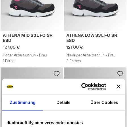
Hoher Arbeitsschuh - Frau ATHENA MID S3L FO SR ESD 
Niedriger Arbeitsschuh - 
ATHENA MID S3L FO SR
ATHENA LOW S3L FO SR
ESD
ESD
127,00 €
121,00 €
Hoher Arbeitsschuh - Frau
Niedriger Arbeitsschuh - Frau
1 Farbe
2 Farben
Zustimmung
Details
Über Cookies
diadorautility.com verwendet cookies