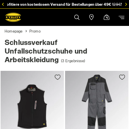
stellung
Profitiere von kostenlosem Versand für Bestellungen über 49€
129€
!
Homepage
Promo
Schlussverkauf
Unfallschutzschuhe und
Arbeitskleidung
(3 Ergebnisse)