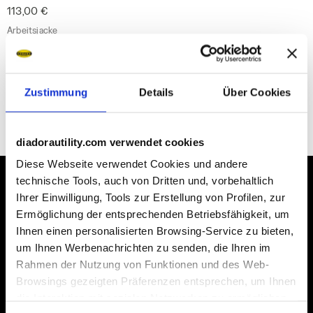
113,00 €
Arbeitsjacke
1 Farbe
Zustimmung
Details
Über Cookies
1
von 1
diadorautility.com verwendet cookies
Diese Webseite verwendet Cookies und andere
technische Tools, auch von Dritten und, vorbehaltlich
Ihrer Einwilligung, Tools zur Erstellung von Profilen, zur
Einige unserer Dienstleistungen
Ermöglichung der entsprechenden Betriebsfähigkeit, um
Ihnen einen personalisierten Browsing-Service zu bieten,
um Ihnen Werbenachrichten zu senden, die Ihren im
Rahmen der Nutzung von Funktionen und des Web-
Browsings gezeigten Präferenzen entsprechen, um Ihnen
Versand auf Anfrage möglich
die Interaktion mit sozialen Netzwerken zu ermöglichen