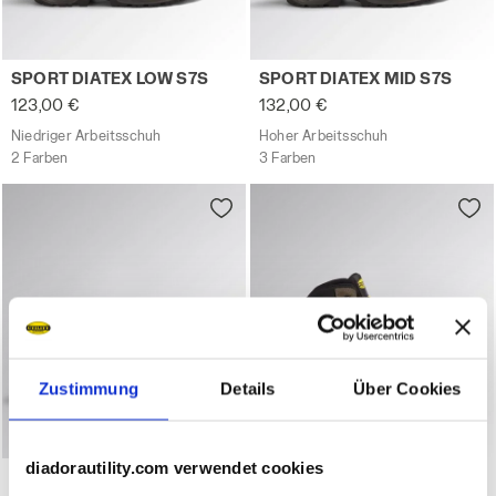
Niedriger Arbeitsschuh SPORT DIATEX LOW S7S SCHWAR
Hoher Arbeitsschuh SPORT 
SPORT DIATEX LOW S7S
SPORT DIATEX MID S7S
123,00 €
132,00 €
Niedriger Arbeitsschuh
Hoher Arbeitsschuh
2 Farben
3 Farben
Zustimmung
Details
Über Cookies
diadorautility.com verwendet cookies
Niedriger Arbeitsschuh SPORT DIATEX LOW S7S NERO/VE
Hoher Arbeitsschuh SPORT
SPORT DIATEX LOW S7S
SPORT DIATEX HIGH S7S