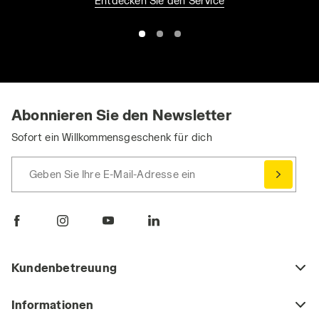
Entdecken Sie den Service
rechten Ecke dieses Banners klicken, können Sie die
Webseite mit den Standardeinstellungen und somit ohne
Cookies und anderer Tracking-Tools als jene technischer
Art weiter besuchen. Sie können die erweiterte Cookie-
Information einsehen, indem Sie den folgenden
Link
anklicken.
Abonnieren Sie den Newsletter
Sofort ein Willkommensgeschenk für dich
Geben Sie Ihre E-Mail-Adresse ein
Kundenbetreuung
Informationen