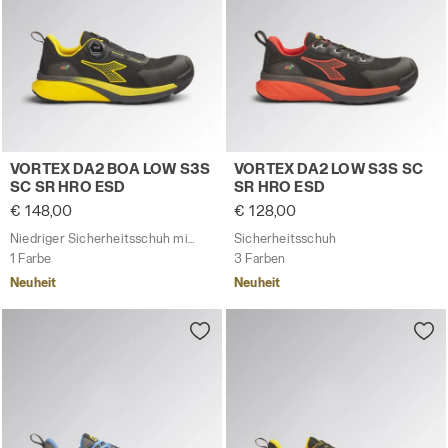
Niedriger Sicherheitsschuh mit BOA® Fit System VORT
Sicherheitsschuh VORTEX 
VORTEX DA2 BOA LOW S3S
VORTEX DA2 LOW S3S SC
SC SR HRO ESD
SR HRO ESD
€ 148,00
€ 128,00
Niedriger Sicherheitsschuh mit BOA® Fit System
Sicherheitsschuh
1 Farbe
3 Farben
Neuheit
Neuheit