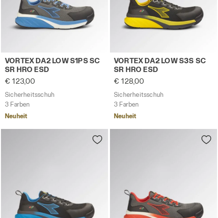
Sicherheitsschuh VORTEX DA2 LOW S1PS SC SR HRO ESD
Sicherheitsschuh VORTEX D
VORTEX DA2 LOW S1PS SC
VORTEX DA2 LOW S3S SC
SR HRO ESD
SR HRO ESD
€ 123,00
€ 128,00
Sicherheitsschuh
Sicherheitsschuh
3 Farben
3 Farben
Neuheit
Neuheit