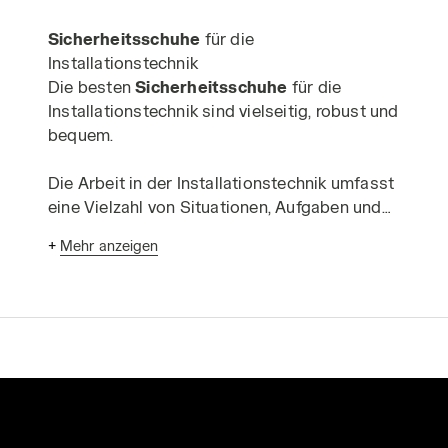
Sicherheitsschuhe
für die
Installationstechnik
Die besten
Sicherheitsschuhe
für die
Installationstechnik sind vielseitig, robust und
bequem.
Die Arbeit in der Installationstechnik umfasst
eine Vielzahl von Situationen, Aufgaben und
Arbeitsumgebungen mit unterschiedlichen
+
Mehr anzeigen
Merkmalen. Sie kann in mehr oder weniger
kontrollierten Innenräumen, aber auch im
Freien auf Baustellen stattfinden, wo das
Risiko von Durchstichen besteht, in der Höhe
oder in engen Räumen, die unbequeme
Positionen erfordern. Je nach Branche kann
der Installateur mit empfindlichen
elektronischen Komponenten, in feuchten
Umgebungen oder in der Nähe von