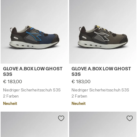
Niedriger Sicherheitsschuh S3S GLOVE A.BOX LOW GHO
Niedriger Sicherheitsschu
GLOVE A.BOX LOW GHOST
GLOVE A.BOX LOW GHOST
S3S
S3S
€ 183,00
€ 183,00
Niedriger Sicherheitsschuh S3S
Niedriger Sicherheitsschuh S3S
2 Farben
2 Farben
Neuheit
Neuheit