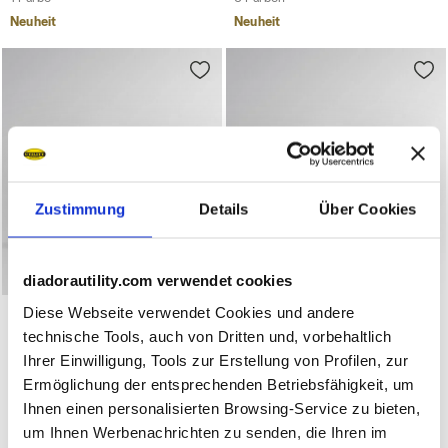
Neuheit
Neuheit
Zustimmung
Details
Über Cookies
diadorautility.com verwendet cookies
Niedriger Sicherheitsschuh S3S GLOVE HYPERFORM LO
Niedriger Sicherheitssch
GLOVE HYPERFORM LOW
Diese Webseite verwendet Cookies und andere
GLOVE A.BOX LOW PRO
S3S FO HRO SR ESD
S3S
technische Tools, auch von Dritten und, vorbehaltlich
€ 163,00
€ 176,00
Ihrer Einwilligung, Tools zur Erstellung von Profilen, zur
Niedriger Sicherheitsschuh S3S
Niedriger Sicherheitsschuh S3S
Ermöglichung der entsprechenden Betriebsfähigkeit, um
3 Farben
2 Farben
Ihnen einen personalisierten Browsing-Service zu bieten,
Neuheit
Neuheit
um Ihnen Werbenachrichten zu senden, die Ihren im