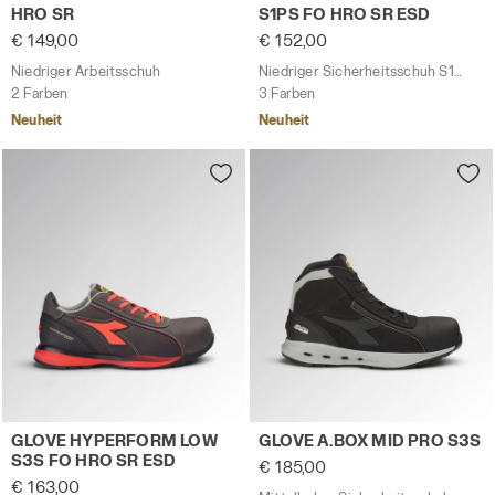
HRO SR
S1PS FO HRO SR ESD
€ 149,00
€ 152,00
Niedriger Arbeitsschuh
Niedriger Sicherheitsschuh S1PS
2 Farben
3 Farben
Neuheit
Neuheit
Niedriger Sicherheitsschuh S3S GLOVE HYPERFORM LOW
Mittelhoher Sicherheitssch
GLOVE HYPERFORM LOW
GLOVE A.BOX MID PRO S3S
S3S FO HRO SR ESD
€ 185,00
€ 163,00