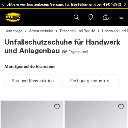
stellung
Profitiere von kostenlosem Versand für Bestellungen über 49€
129€
!
Homepage
Arbeitsschuhe
Branchen und Berufe
Handwerk und 
Unfallschutzschuhe für Handwerk
und Anlagenbau
(96 Ergebnisse)
Meistgesuchte Branchen:
Bau und Konstruktion
Fertigungsindustrie
T