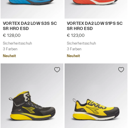
Sicherheitsschuh VORTEX DA2 LOW S3S SC SR HRO ESD 
Sicherheitsschuh VORTEX D
VORTEX DA2 LOW S3S SC
VORTEX DA2 LOW S1PS SC
SR HRO ESD
SR HRO ESD
€ 128,00
€ 123,00
Sicherheitsschuh
Sicherheitsschuh
3 Farben
3 Farben
Neuheit
Neuheit