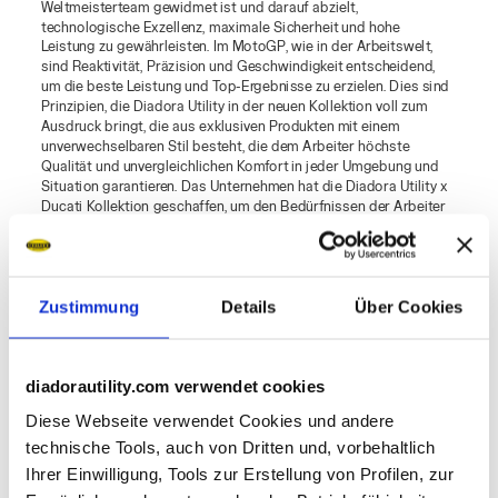
Weltmeisterteam gewidmet ist und darauf abzielt,
technologische Exzellenz, maximale Sicherheit und hohe
Leistung zu gewährleisten. Im MotoGP, wie in der Arbeitswelt,
sind Reaktivität, Präzision und Geschwindigkeit entscheidend,
um die beste Leistung und Top-Ergebnisse zu erzielen. Dies sind
Prinzipien, die Diadora Utility in der neuen Kollektion voll zum
Ausdruck bringt, die aus exklusiven Produkten mit einem
unverwechselbaren Stil besteht, die dem Arbeiter höchste
Qualität und unvergleichlichen Komfort in jeder Umgebung und
Situation garantieren. Das Unternehmen hat die Diadora Utility x
Ducati Kollektion geschaffen, um den Bedürfnissen der Arbeiter
optimal gerecht zu werden, mit einem technischen,
personalisierten Ducati Corse Outfit, das hochleistungsfähig und
stilvoll ist. Die roten Ducati-Farbeinsätze und die Patches mit
dem Logo des Motorradherstellers zeugen von der Liebe zum
Zustimmung
Details
Über Cookies
Detail und unterstreichen noch mehr die Verbindung zwischen
den beiden großen italienischen Unternehmen.
Die Diadora Utility
x Ducati Kollektion
ist auf der Website und bei ausgewählten
Händlern erhältlich.
diadorautility.com verwendet cookies
Diese Webseite verwendet Cookies und andere
technische Tools, auch von Dritten und, vorbehaltlich
Ihrer Einwilligung, Tools zur Erstellung von Profilen, zur