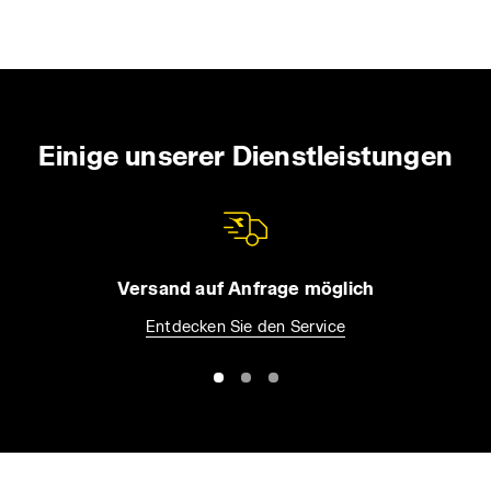
Art weiter besuchen. Sie können die erweiterte Cookie-
Information einsehen, indem Sie den folgenden
Link
anklicken.
Einige unserer Dienstleistungen
Versand auf Anfrage möglich
Entdecken Sie den Service