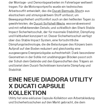
der Montage- und Demontagearbeiten im Fahrerlager weltweit
tragen. Für die Motorsportprofis wurde ein technisches
Arbeitsoutfit entwickelt, das die
Ducati Bermuda-Short
s
aus
elastischem und atmungsaktivem Stoff umfasst, um
Bewegungsfreiheit und Komfort auch an den heißesten Tagen zu
gewährleisten; die
Ducati Softshell-Weste
, wasserabweisend
und mit reflektierenden Details; und schließlich den Shark Stable
Impact Sicherheitsschuh, der für maximale Stabilität, Dämpfung
und Haltbarkeit konzipiert ist. Dieser Sicherheitsschuh verfügt
über das Stable Impact System, eine fortschrittliche
Dämpfungstechnologie, die die Belastungen des Körpers beim
Aufprall auf den Boden reduziert und gleichzeitig eine
ausgewogene Energierückgabe aufrechterhält. Dank besonderer
Geometrien in der Sohle mit unabhängigen Blöcken passt sich
der Schuh dem Gelände und den Eigenschaften des Trägers an
und bietet dem Ducati-Technikteam konstante Dämpfung und
Stabilität.
EINE NEUE DIADORA UTILITY
X DUCATI CAPSULE
KOLLEKTION
Utility hat eine exklusive Capsule-Kollektion von Arbeitskleidung
und Sicherheitsschuhen auf den Markt gebracht, die dem