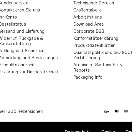
Kundenservice
Technischer Bereich
Kontaktieren Sie uns
Großentabelle
Ihr Konto
Arbeit mit uns
Bestellstatus
Download Area
Versand und Lieferung
Corporate B2B
Widerruf, Rückgabe &
Konformitätserklärung
Rückerstattung
Produktdatenblätter
Zahlung und Sicherheit
Qualitätspolitik und ISO 900
Anmeldung und Bestellungen
Zertifizierung
Produktsicherheit
Archive of Sustainability
Reports
Erklärung zur Barrierefreiheit
Packaging Info
bei 1305 Rezensionen
Datenschutz
Cookie
Te