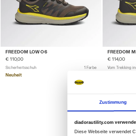
Sicherheitsschuh FREEDOM LOW O6 SCHECKIGE/GELB UTI
Vom Trekking 
FREEDOM LOW O6
FREEDOM M
€ 110,00
€ 114,00
Sicherheitsschuh
1 Farbe
Neuheit
Neuheit
Zustimmung
diadorautility.com verwende
Diese Webseite verwendet Coo