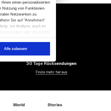
 Ihnen einen personalisierten
r Nutzung von Funktionen
zialen Netzwerken zu
. Wenn Sie auf "Annehmen"
en
llung, zur Analyse, auch im
eit ändern oder die erteilte
r Fußzeile der Webseite zu
die Webseite mit den
Alle zulassen
er Art weiter besuchen. Sie
30 Tage Rücksendungen
Finde mehr heraus
World
Stories