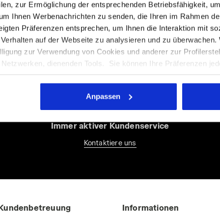
filen, zur Ermöglichung der entsprechenden Betriebsfähigkeit, um
 um Ihnen Werbenachrichten zu senden, die Ihren im Rahmen de
gten Präferenzen entsprechen, um Ihnen die Interaktion mit so
 Verhalten auf der Webseite zu analysieren und zu überwachen
inige unserer Dienstleistung
willigung zur Verwendung von Cookies und anderer zur Profilerste
etzwerken, dienenden Tools. Sie können Ihre Präferenzen jederz
m Sie auf "Personalisieren" klicken (diese Option ist auch in de
in der oberen rechten Ecke dieses Banners klicken, können Sie 
Anpassen
mit ohne Cookies und anderer Tracking-Tools als jene technisch
e-Information einsehen, indem Sie den folgenden
Link
anklicken.
Immer aktiver Kundenservice
Kontaktiere uns
Kundenbetreuung
Informationen