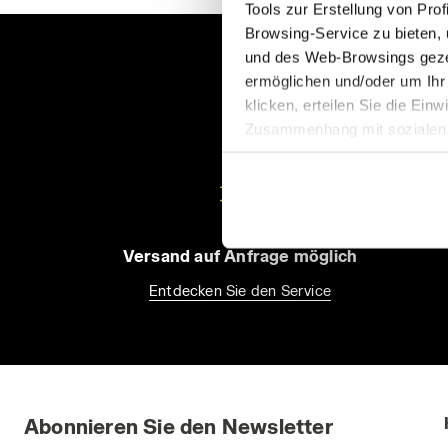
Tools zur Erstellung von Pro
Browsing-Service zu bieten,
und des Web-Browsings gezei
ermöglichen und/oder um Ihr
E
klicken, erteilen Sie die Ein
Zusammenhang mit sozialen N
Einwilligung widerrufen, inde
finden). Wenn Sie auf das X 
Standardeinstellungen und so
können die erweiterte Cooki
Versand auf Anfrage möglich
Entdecken Sie den Service
Abonnieren Sie den Newsletter