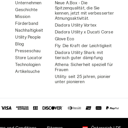
Unternehmen
Neue A.Box - Die
Spitzenqualität, die Sie
Geschichte
kennen, jetzt mit verbesserter
Mission
Atmungsaktivität.
Förderband
Diadora Utility Vortex
Nachhaltigkeit
Diadora Utility x Ducati Corse
Utility People
Glove Eco
Blog
Fly: Die Kraft der Leichtigkeit
1
Presseschau
Diadora Utility Shark: mit
Store Locator
tierisch guter dämpfung
Technologien
Athena: Sicherheit speziell für
Frauen
Artikelsuche
Utility: seit 25 jahren, pionier
unter pionieren
rms and Conditions
Sitemap
Österreich | DE