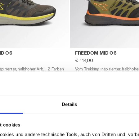
LITY - Utility
inspirierter, halbhoher Arbeitsschuh ohne Schutzelemen
Vom Trekking inspirierter,
ID O6
FREEDOM MID O6
€ 114,00
Vom Trekking inspirierter, halbhoher Arbeitsschuh ohne Schutzelemente
2 Farben
Neuheit
Details
Seite Nr.
1
von 1
t cookies
kies und andere technische Tools, auch von Dritten und, vorbeha