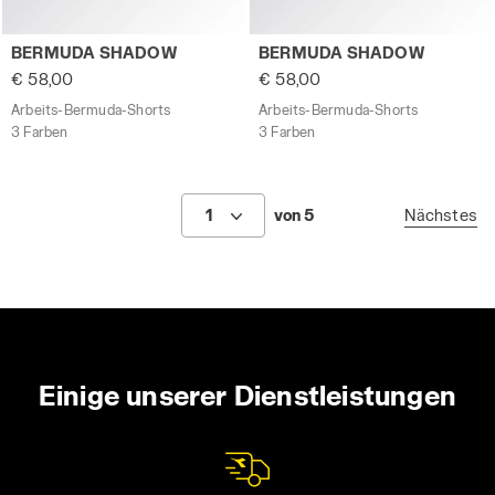
Arbeits-Bermuda-Shorts BERMUDA SHADOW TIEFSTE TIEFE
Arbeits-Bermuda-Shorts B
BERMUDA SHADOW
BERMUDA SHADOW
€ 58,00
€ 58,00
Arbeits-Bermuda-Shorts
Arbeits-Bermuda-Shorts
3 Farben
3 Farben
1
von 5
Nächstes
Einige unserer Dienstleistungen