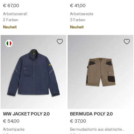
€ 67,00
€ 41,00
Arbeitsoverall
Arbeitsweste
2 Farben
3 Farben
Neuheit
Neuheit
Arbeitsjacke WW JACKET POLY 2.0 MARINEBLAU - Utility
Bermudashorts aus elastisc
WW JACKET POLY 2.0
BERMUDA POLY 2.0
€ 54,00
€ 37,00
Arbeitsjacke
Bermudashorts aus elastischem Poly-Cotton