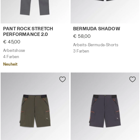
Arbeitshose PANT ROCK STRETCH PERFORMANCE 2.0 ST
Arbeits-Bermuda-Shorts B
PANT ROCK STRETCH
BERMUDA SHADOW
PERFORMANCE 2.0
€ 58,00
€ 45,00
Arbeits-Bermuda-Shorts
Arbeitshose
3 Farben
4 Farben
Neuheit