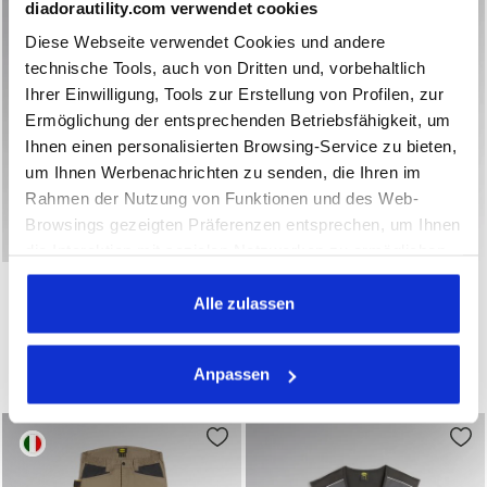
diadorautility.com verwendet cookies
Diese Webseite verwendet Cookies und andere
technische Tools, auch von Dritten und, vorbehaltlich
Ihrer Einwilligung, Tools zur Erstellung von Profilen, zur
Ermöglichung der entsprechenden Betriebsfähigkeit, um
Ihnen einen personalisierten Browsing-Service zu bieten,
um Ihnen Werbenachrichten zu senden, die Ihren im
Rahmen der Nutzung von Funktionen und des Web-
Browsings gezeigten Präferenzen entsprechen, um Ihnen
die Interaktion mit sozialen Netzwerken zu ermöglichen
Latzhose BIB OVERALL POLY 2.0 STAHLGRAU - Utility
Arbeitsweste VEST MOVER 2
und/oder um Ihr Verhalten auf der Webseite zu
BIB OVERALL POLY 2.0
VEST MOVER 2.0
analysieren und zu überwachen. Wenn Sie auf
Alle zulassen
€ 56,00
€ 41,00
"Annehmen" klicken, erteilen Sie die Einwilligung zur
Latzhose
Arbeitsweste
Verwendung von Cookies und anderer zur
2 Farben
3 Farben
Anpassen
Profilerstellung, zur Analyse, auch im Zusammenhang
Neuheit
Neuheit
mit sozialen Netzwerken, dienenden Tools. Sie können
Ihre Präferenzen jederzeit ändern oder die erteilte
Einwilligung widerrufen, indem Sie auf "Personalisieren"
klicken (diese Option ist auch in der Fußzeile der