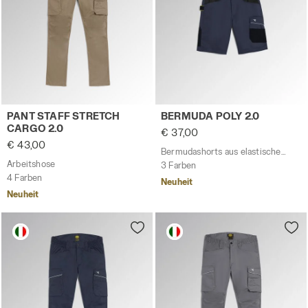
Arbeitshose PANT STAFF STRETCH CARGO 2.0 SCHECKIGE
Bermudashorts aus elastisc
PANT STAFF STRETCH
BERMUDA POLY 2.0
CARGO 2.0
€ 37,00
€ 43,00
Bermudashorts aus elastischem Poly-Cotton
Arbeitshose
3 Farben
4 Farben
Neuheit
Neuheit