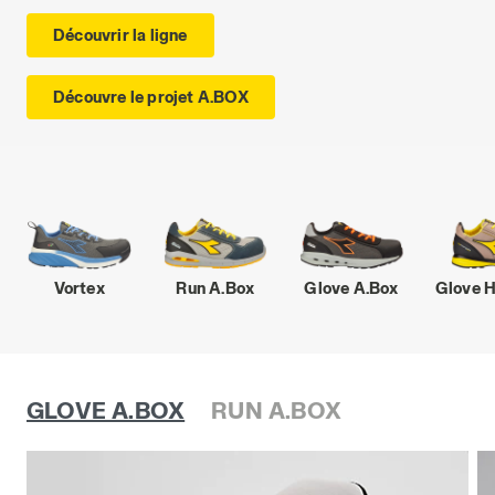
Découvrir la ligne
Découvre le projet A.BOX
Vortex
Run A.Box
Glove A.Box
Glove 
GLOVE A.BOX
RUN A.BOX