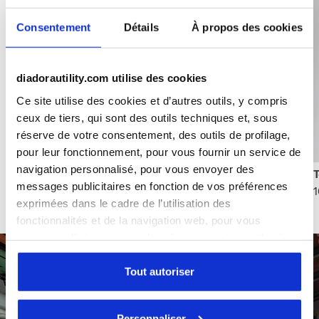
Consentement
Détails
À propos des cookies
diadorautility.com utilise des cookies
Ce site utilise des cookies et d’autres outils, y compris
ceux de tiers, qui sont des outils techniques et, sous
Découvrir la collection
réserve de votre consentement, des outils de profilage,
pour leur fonctionnement, pour vous fournir un service de
navigation personnalisé, pour vous envoyer des
Transpiration maximale, même pendant les journées
messages publicitaires en fonction de vos préférences
1
les plus intenses
exprimées dans le cadre de l’utilisation des
fonctionnalités et de la navigation web, pour vous
permettre d’interagir avec les réseaux sociaux et/ou à
des fins d’analyse et de suivi de votre comportement sur
le site web. En cliquant sur Accepter, vous consentez à
Tout autoriser
l’utilisation de cookies et d’autres outils de profilage,
d’analyse et de suivi social. Vous pouvez gérer vos
Personnaliser